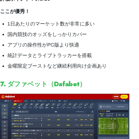
ここが優秀！
1日あたりのマーケット数が非常に多い
国内競技のオッズをしっかりカバー
アプリの操作性がPC版より快適
統計データとライブトラッカーを搭載
金曜限定ブーストなど継続利用向け企画あり
7. ダファベット（Dafabet）