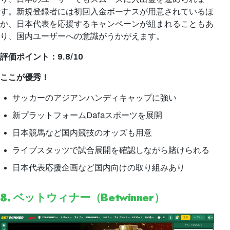
す。新規登録者には初回入金ボーナスが用意されているほ
か、日本代表を応援するキャンペーンが組まれることもあ
り、国内ユーザーへの意識がうかがえます。
評価ポイント：9.8/10
ここが優秀！
サッカーのアジアンハンディキャップに強い
新プラットフォームDafaスポーツを展開
日本競馬など国内競技のオッズも用意
ライブスタッツで試合展開を確認しながら賭けられる
日本代表応援企画など国内向けの取り組みあり
8. ベットウィナー（Betwinner）