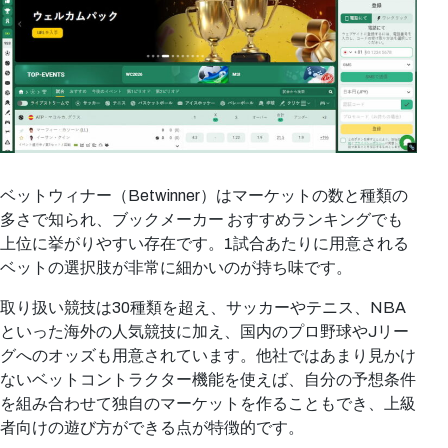
ベットウィナー（Betwinner）はマーケットの数と種類の
多さで知られ、ブックメーカー おすすめランキングでも
上位に挙がりやすい存在です。1試合あたりに用意される
ベットの選択肢が非常に細かいのが持ち味です。
取り扱い競技は30種類を超え、サッカーやテニス、NBA
といった海外の人気競技に加え、国内のプロ野球やJリー
グへのオッズも用意されています。他社ではあまり見かけ
ないベットコントラクター機能を使えば、自分の予想条件
を組み合わせて独自のマーケットを作ることもでき、上級
者向けの遊び方ができる点が特徴的です。