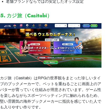
老舗ブランドならではの安定したオッズ設定
5. カジ旅（Casitabi）
カジ旅（Casitabi）はRPGの世界観をまとった珍しいタイ
プのブックメーカーで、ベットを重ねるごとに画面上のア
バターが育っていく仕組みが用意されています。ゲーム性
を楽しみながらスポーツベッティングに触れられるため、
堅い雰囲気の海外ブックメーカーに抵抗を感じていた人で
も入りやすい作りです。