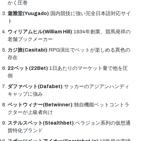
かく圧巻
遊雅堂(Yuugado)
:国内競技に強い完全日本語対応サイ
ト
ウィリアムヒル(William Hill)
:1934年創業、競馬発祥の
老舗ブックメーカー
カジ旅(Casitabi)
:RPG演出でベットが楽しめる異色の
存在
22ベット(22Bet)
:1日あたりのマーケット量で他を圧
倒
ダファベット(Dafabet)
:サッカーのアジアンハンディ
キャップに強み
ベットウィナー(Betwinner)
:独自機能ベットコントラ
クターが上級者向け
ステルスベット(Stealthbet)
:ベラジョン系列の仮想通
貨特化ブランド