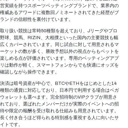
営実績を持つスポーツベッティングブランドで、業界内の
権威あるアワードに複数回ノミネートされてきた経歴がブ
ランドの信頼性を裏付けています。
取り扱い競技は常時50種類を超えており、Jリーグやプロ
野球、競馬、RIZIN、大相撲といった国内の主要競技も幅
広くカバーされています。同じ試合に対して用意されるマ
ーケットの数が多く、勝敗予想以外の視点からもベットを
楽しめる点が評価されています。専用のベッティングアプ
リは動作が軽く、スマートフォンからでも快適にオッズを
確認しながら操作できます。
決済は暗号資産が中心で、BTCやETHをはじめとした14
種類の通貨に対応しており、日本円で利用する場合はベガ
ウォレットも選べます。完全招待制のVIPクラブが用意さ
れており、選ばれたメンバーだけが実際のイベントへの招
待や限定の報酬を受け取れる仕組みも用意されています。
長く付き合うほど得られる特別感を重視する人に向いたサ
イトです。