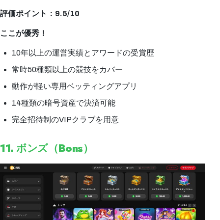
評価ポイント：9.5/10
ここが優秀！
10年以上の運営実績とアワードの受賞歴
常時50種類以上の競技をカバー
動作が軽い専用ベッティングアプリ
14種類の暗号資産で決済可能
完全招待制のVIPクラブを用意
11. ボンズ（Bons）