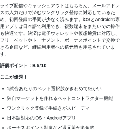
ライブ配信やキャッシュアウトはもちろん、メールアドレ
スの入力だけで済むワンクリック登録に対応しているた
め、初回登録の手間が少なく済みます。iOSとAndroidの専
用アプリは日本語で利用でき、複数端末をまたいでの操作
も快適です。決済は電子ウォレットや仮想通貨に対応し、
フリーベットやトーナメント、ボーナスポイントで交換で
きる企画など、継続利用者への還元策も用意されていま
す。
評価ポイント：9.5/10
ここが優秀！
1試合あたりのベット選択肢がきわめて細かい
独自マーケットを作れるベットコントラクター機能
ワンクリック登録で手続きがスピーディー
日本語対応のiOS・Androidアプリ
ボーナスポイント制度など還元策が多角的