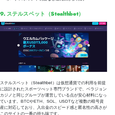
9. ステルスベット（Stealthbet）
ステルスベット（Stealthbet）は仮想通貨での利用を前提
に設計されたスポーツべット専門ブランドで、ベラジョン
カジノと同じグループが運営している点が安心材料になっ
ています。BTCやETH、SOL、USDTなど複数の暗号資
産に対応しており、入出金のスピード感と匿名性の高さが
このサイトの一番の持ち味です。