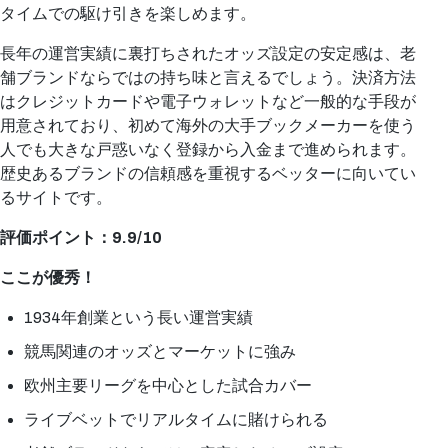
タイムでの駆け引きを楽しめます。
長年の運営実績に裏打ちされたオッズ設定の安定感は、老
舗ブランドならではの持ち味と言えるでしょう。決済方法
はクレジットカードや電子ウォレットなど一般的な手段が
用意されており、初めて海外の大手ブックメーカーを使う
人でも大きな戸惑いなく登録から入金まで進められます。
歴史あるブランドの信頼感を重視するベッターに向いてい
るサイトです。
評価ポイント：9.9/10
ここが優秀！
1934年創業という長い運営実績
競馬関連のオッズとマーケットに強み
欧州主要リーグを中心とした試合カバー
ライブベットでリアルタイムに賭けられる