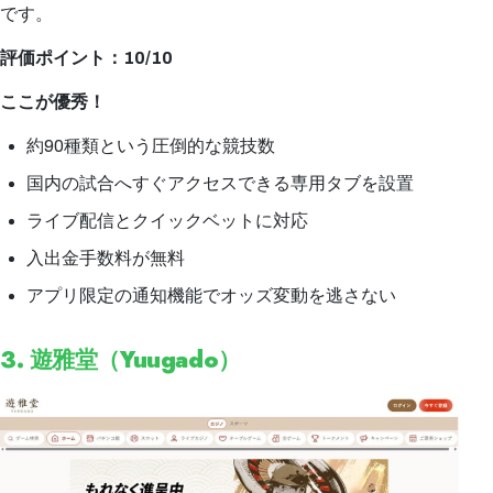
です。
評価ポイント：10/10
ここが優秀！
約90種類という圧倒的な競技数
国内の試合へすぐアクセスできる専用タブを設置
ライブ配信とクイックベットに対応
入出金手数料が無料
アプリ限定の通知機能でオッズ変動を逃さない
3. 遊雅堂（Yuugado）