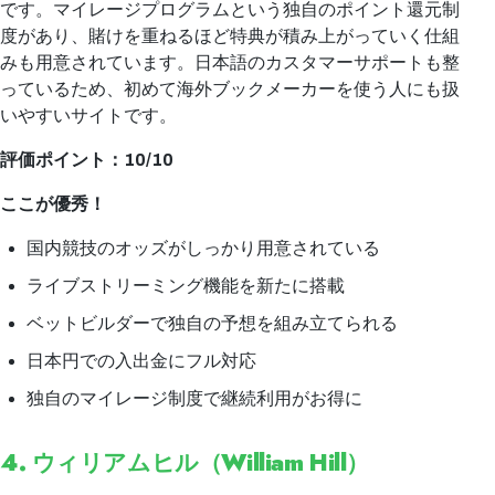
です。マイレージプログラムという独自のポイント還元制
度があり、賭けを重ねるほど特典が積み上がっていく仕組
みも用意されています。日本語のカスタマーサポートも整
っているため、初めて海外ブックメーカーを使う人にも扱
いやすいサイトです。
評価ポイント：10/10
ここが優秀！
国内競技のオッズがしっかり用意されている
ライブストリーミング機能を新たに搭載
ベットビルダーで独自の予想を組み立てられる
日本円での入出金にフル対応
独自のマイレージ制度で継続利用がお得に
4. ウィリアムヒル（William Hill）