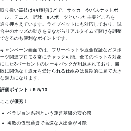
取り扱い競技は44種類ほどで、サッカーやバスケットボ
ール、テニス、野球、eスポーツといった主要どころを一
通り押さえています。ライブベットにも対応しており、試
合中のオッズの動きを見ながらリアルタイムで賭けを調整
できるのも便利なポイントです。
キャンペーン画面では、フリーベットや返金保証などスポ
ーツ関連プロモを常にチャック可能。全てのベットを対象
にした3パーセントのレーキバックが用意されており、勝
敗に関係なく還元を受けられる仕組みは長期的に見て大き
な魅力になります。
評価ポイント：9.5/10
ここが優秀！
ベラジョン系列という運営基盤の安心感
複数の仮想通貨で高速な入出金が可能