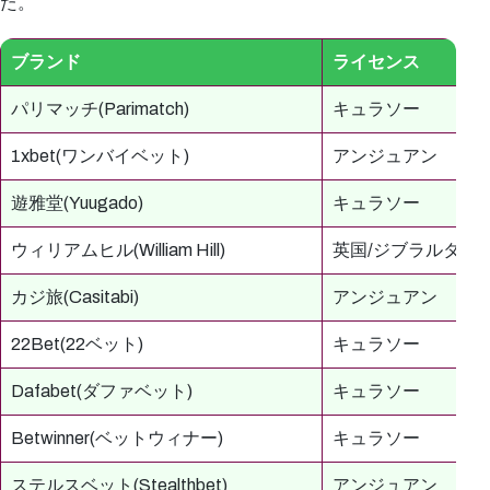
た。
ブランド
ライセンス
パリマッチ(Parimatch)
キュラソー
1xbet(ワンバイベット)
アンジュアン
遊雅堂(Yuugado)
キュラソー
ウィリアムヒル(William Hill)
英国/ジブラルタル/
カジ旅(Casitabi)
アンジュアン
22Bet(22ベット)
キュラソー
Dafabet(ダファベット)
キュラソー
Betwinner(ベットウィナー)
キュラソー
ステルスベット(Stealthbet)
アンジュアン