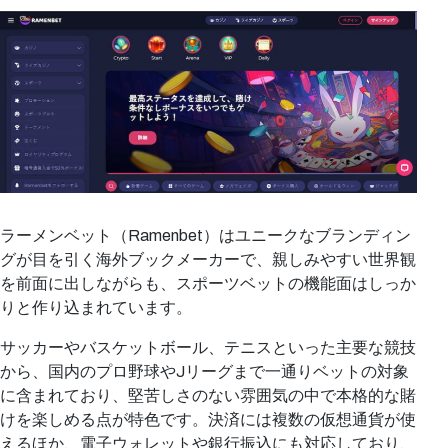
ラーメンベット（Ramenbet）はユニークなブランディン
グが目を引く海外ブックメーカーで、親しみやすい世界観
を前面に出しながらも、スポーツベットの機能面はしっか
りと作り込まれています。
サッカーやバスケットボール、テニスといった主要な競技
から、国内のプロ野球やJリーグまで一通りベットの対象
に含まれており、堅苦しさのない雰囲気の中で本格的な賭
けを楽しめる点が特色です。決済には複数の仮想通貨が使
えるほか、電子ウォレットや銀行振込にも対応しており、